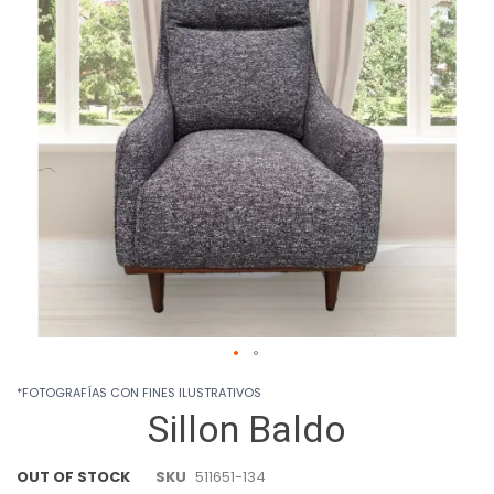
images
gallery
Skip
*FOTOGRAFÍAS CON FINES ILUSTRATIVOS
to
Sillon Baldo
the
beginning
of
OUT OF STOCK
SKU
511651-134
the