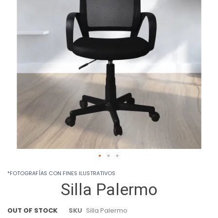
images
gallery
Skip
*FOTOGRAFÍAS CON FINES ILUSTRATIVOS
to
Silla Palermo
the
beginning
of
OUT OF STOCK
SKU
Silla Palermo
the