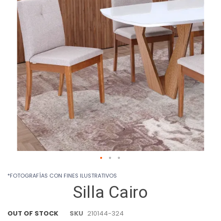
images
gallery
Skip
*FOTOGRAFÍAS CON FINES ILUSTRATIVOS
to
Silla Cairo
the
beginning
of
OUT OF STOCK
SKU
210144-324
the