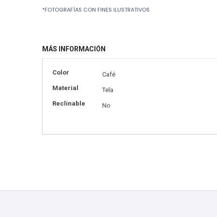
Skip
*FOTOGRAFÍAS CON FINES ILUSTRATIVOS
to
the
beginning
of
MÁS INFORMACIÓN
the
images
gallery
Más
Color
Café
información
Material
Tela
Reclinable
No