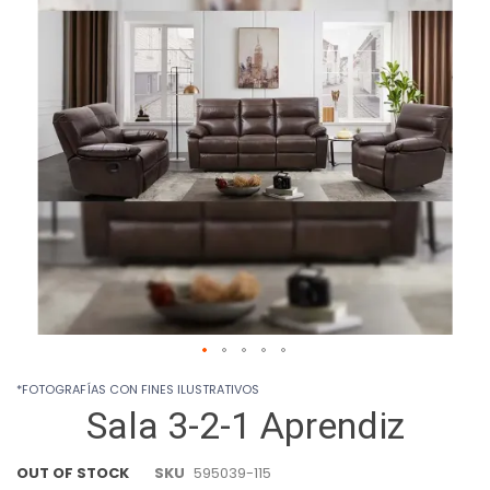
images
gallery
Skip
*FOTOGRAFÍAS CON FINES ILUSTRATIVOS
to
Sala 3-2-1 Aprendiz
the
beginning
of
OUT OF STOCK
SKU
595039-115
the