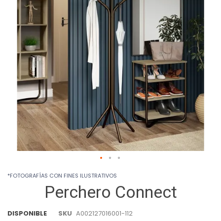
images
gallery
Skip
*FOTOGRAFÍAS CON FINES ILUSTRATIVOS
to
Perchero Connect
the
beginning
of
DISPONIBLE
SKU
A002127016001-112
the