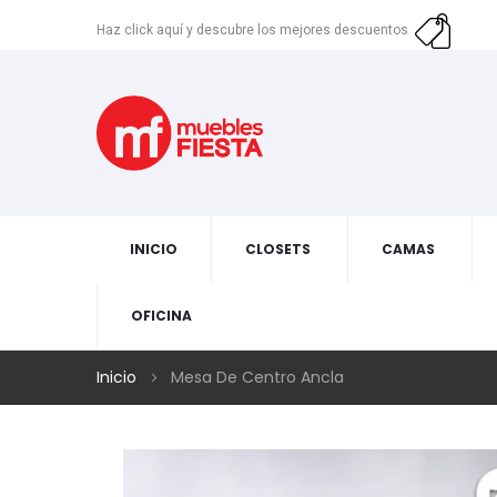
Haz click aquí y descubre los mejores descuentos
INICIO
CLOSETS
CAMAS
OFICINA
Inicio
Mesa De Centro Ancla
Skip
to