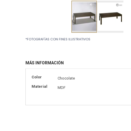
Skip
*FOTOGRAFÍAS CON FINES ILUSTRATIVOS
to
the
beginning
of
MÁS INFORMACIÓN
the
images
gallery
Más
Color
Chocolate
información
Material
MDF