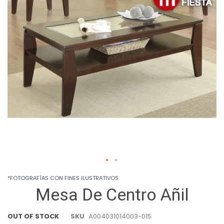
images
gallery
Skip
*FOTOGRAFÍAS CON FINES ILUSTRATIVOS
to
Mesa De Centro Añil
the
beginning
of
OUT OF STOCK
SKU
A004031014003-015
the