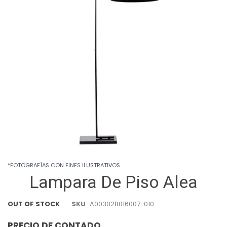
images
gallery
Skip
*FOTOGRAFÍAS CON FINES ILUSTRATIVOS
to
Lampara De Piso Alea
the
beginning
of
OUT OF STOCK
SKU
A003028016007-010
the
images
PRECIO DE CONTADO
gallery