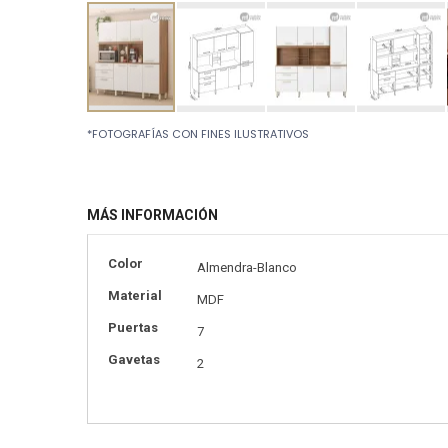
Skip
*FOTOGRAFÍAS CON FINES ILUSTRATIVOS
to
the
beginning
of
MÁS INFORMACIÓN
the
images
gallery
Más
Color
Almendra-Blanco
información
Material
MDF
Puertas
7
Gavetas
2