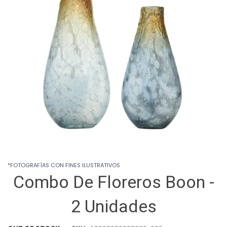
images
gallery
Skip
*FOTOGRAFÍAS CON FINES ILUSTRATIVOS
to
Combo De Floreros Boon -
the
beginning
of
2 Unidades
the
images
gallery