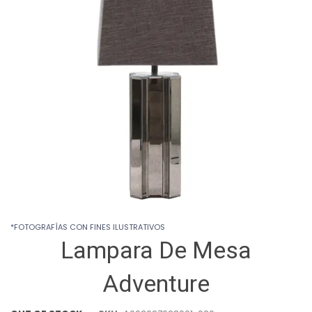
images
gallery
Skip
*FOTOGRAFÍAS CON FINES ILUSTRATIVOS
to
Lampara De Mesa
the
beginning
of
Adventure
the
images
gallery