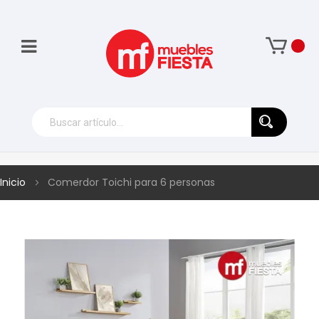
Inicio
Comerdor Toichi para 6 personas
Skip
to
the
end
of
the