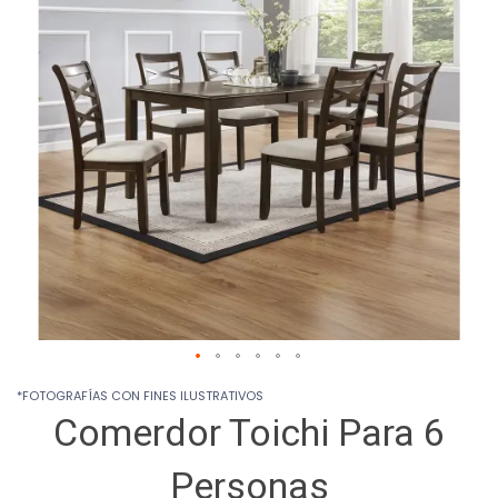
images
gallery
Skip
*FOTOGRAFÍAS CON FINES ILUSTRATIVOS
to
Comerdor Toichi Para 6
the
beginning
of
Personas
the