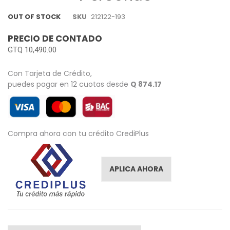
images
gallery
OUT OF STOCK
SKU
212122-193
PRECIO DE CONTADO
GTQ 10,490.00
Con Tarjeta de Crédito,
puedes pagar en 12 cuotas desde
Q 874.17
Compra ahora con tu crédito CrediPlus
APLICA AHORA