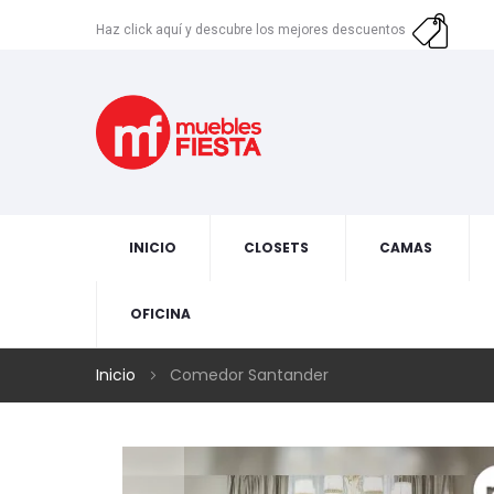
Haz click aquí y descubre los mejores descuentos
INICIO
CLOSETS
CAMAS
OFICINA
Inicio
Comedor Santander
Skip
to