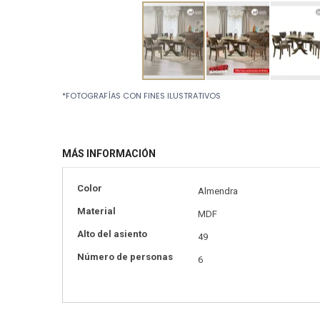
Skip
*FOTOGRAFÍAS CON FINES ILUSTRATIVOS
to
the
beginning
of
MÁS INFORMACIÓN
the
images
gallery
Más
Color
Almendra
información
Material
MDF
Alto del asiento
49
Número de personas
6