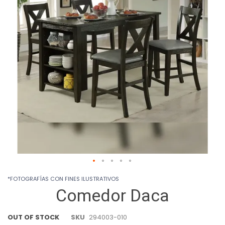
images
gallery
Skip
*FOTOGRAFÍAS CON FINES ILUSTRATIVOS
to
Comedor Daca
the
beginning
of
OUT OF STOCK
SKU
294003-010
the