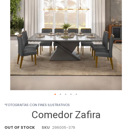
images
gallery
Skip
*FOTOGRAFÍAS CON FINES ILUSTRATIVOS
to
Comedor Zafira
the
beginning
of
OUT OF STOCK
SKU
296005-379
the