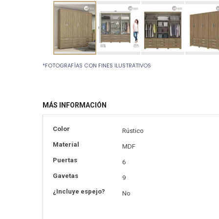
Skip
*FOTOGRAFÍAS CON FINES ILUSTRATIVOS
to
the
beginning
of
MÁS INFORMACIÓN
the
images
gallery
Más
Color
Rústico
información
Material
MDF
Puertas
6
Gavetas
9
¿Incluye espejo?
No