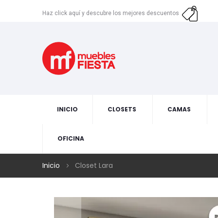
Haz click aquí y descubre los mejores descuentos
INICIO
CLOSETS
CAMAS
OFICINA
Inicio
Closet Lara
Skip
to