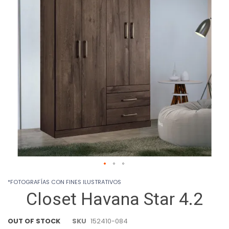
images
gallery
Skip
*FOTOGRAFÍAS CON FINES ILUSTRATIVOS
to
Closet Havana Star 4.2
the
beginning
of
OUT OF STOCK
SKU
152410-084
the