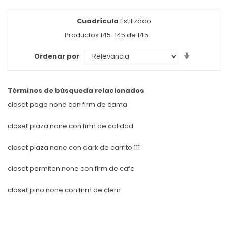
Cuadrícula
Ver
Estilizado
como
Productos
145
-
145
de
145
Set
Ordenar por
Ascendin
Direction
Términos de búsqueda relacionados
closet pago none con firm de cama
closet plaza none con firm de calidad
closet plaza none con dark de carrito 111
closet permiten none con firm de cafe
closet pino none con firm de clem