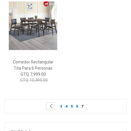
Comedor Rectangular
Tita Para 6 Personas
GTQ 7,999.00
GTQ 10,490.00
Page
You're currently reading
Page
Page
Page
Page
Page
Previous
3
4
5
6
7