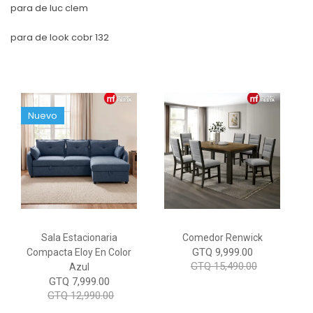
para de luc clem
para de look cobr 132
Nuevo
Sala Estacionaria
Comedor Renwick
GTQ 9,999.00
Compacta Eloy En Color
GTQ 15,490.00
Azul
GTQ 7,999.00
GTQ 12,990.00