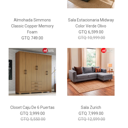
Almohada Simmons
Sala Estacionaria Midway
Classic Copper Memory
Color Verde Olivo
GTQ 6,599.00
Foam
GTQ 10,999.00
GTQ 749.00
Closet Caju De 6 Puertas
Sala Zurich
GTQ 3,999.00
GTQ 7,999.00
GTQ 5,550.00
GTQ 12,599.00