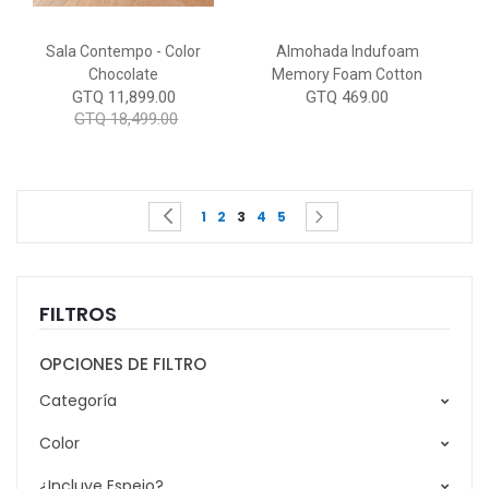
Sala Contempo - Color
Almohada Indufoam
Chocolate
Memory Foam Cotton
GTQ 11,899.00
GTQ 469.00
GTQ 18,499.00
Page
You're currently reading page
Page
Page
Page
Page
Page
Page
Previous
Siguiente
1
2
3
4
5
FILTROS
OPCIONES DE FILTRO
Categoría
Color
¿Incluye Espejo?