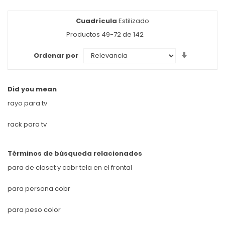
Cuadrícula
Ver
Estilizado
como
Productos
49
-
72
de
142
Set
Ordenar por
Ascendin
Direction
Did you mean
rayo para tv
rack para tv
Términos de búsqueda relacionados
para de closet y cobr tela en el frontal
para persona cobr
para peso color