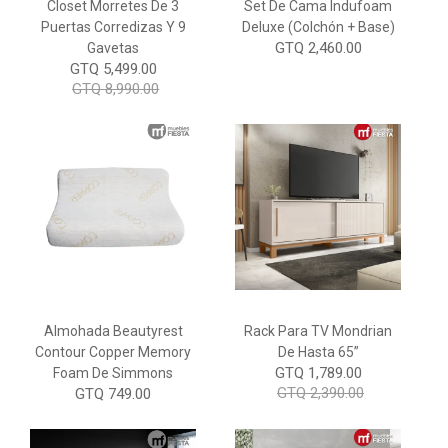
Closet Morretes De 3
Set De Cama Indufoam
Puertas Corredizas Y 9
Deluxe (Colchón + Base)
GTQ 2,460.00
Gavetas
GTQ 5,499.00
GTQ 8,990.00
Almohada Beautyrest
Rack Para TV Mondrian
Contour Copper Memory
De Hasta 65”
GTQ 1,789.00
Foam De Simmons
GTQ 2,390.00
GTQ 749.00