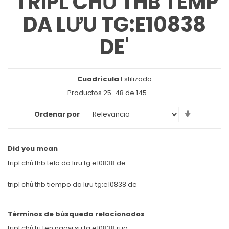
'TRIPL CHỦ THB TEMP
DA LƯU TG:E10838
DE'
Cuadrícula
Ver
Estilizado
como
Productos
25
-
48
de
145
Set
Ordenar por
Ascendin
Direction
Did you mean
tripl chủ thb tela da lưu tg:e10838 de
tripl chủ thb tiempo da lưu tg:e10838 de
Términos de búsqueda relacionados
tripl chủ tu ten ngoại su tg:e10838 ruo