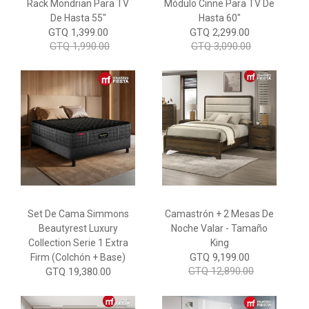
Rack Mondrian Para TV
Módulo Cinne Para TV De
De Hasta 55"
Hasta 60"
GTQ 1,399.00
GTQ 2,299.00
GTQ 1,990.00
GTQ 3,090.00
Set De Cama Simmons
Camastrón + 2 Mesas De
Beautyrest Luxury
Noche Valar - Tamaño
Collection Serie 1 Extra
King
GTQ 9,199.00
Firm (Colchón + Base)
GTQ 12,890.00
GTQ 19,380.00