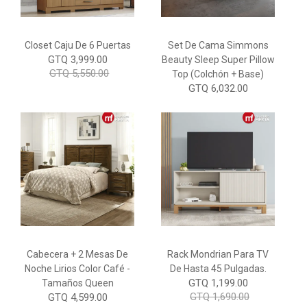
Closet Caju De 6 Puertas
Set De Cama Simmons
GTQ 3,999.00
Beauty Sleep Super Pillow
GTQ 5,550.00
Top (colchón + Base)
GTQ 6,032.00
Cabecera + 2 Mesas De
Rack Mondrian Para TV
Noche Lirios Color Café -
De Hasta 45 Pulgadas.
GTQ 1,199.00
Tamaños Queen
GTQ 1,690.00
GTQ 4,599.00