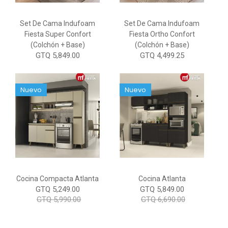
Set De Cama Indufoam
Set De Cama Indufoam
Fiesta Super Confort
Fiesta Ortho Confort
(Colchón + Base)
(Colchón + Base)
GTQ 5,849.00
GTQ 4,499.25
Nuevo
Nuevo
Cocina Compacta Atlanta
Cocina Atlanta
GTQ 5,249.00
GTQ 5,849.00
GTQ 5,990.00
GTQ 6,690.00