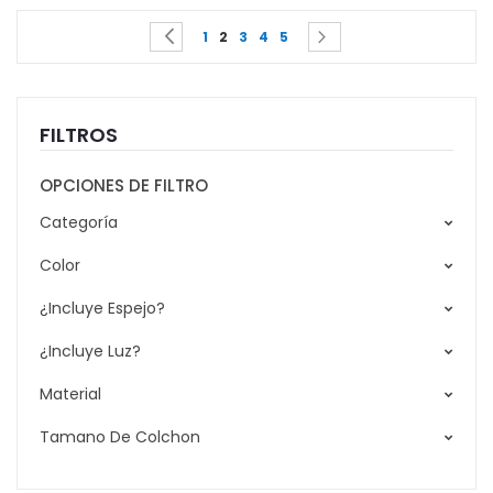
Page
You're currently reading page
Page
Page
Page
Page
Page
Page
Previous
Siguiente
1
2
3
4
5
FILTROS
OPCIONES DE FILTRO
Categoría
Color
¿Incluye Espejo?
¿Incluye Luz?
Material
Tamano De Colchon