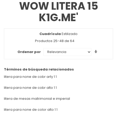
WOW LITERA 15
K1G.ME'
Cuadrícula
Ver
Estilizado
como
Productos
25
-
48
de
64
Set
Ordenar por
Ascendin
Direction
Términos de búsqueda relacionados
litera para none de cobr arty 1 1
litera para none de cobr alto 1 1
litera de mesas matrimonial e imperial
litera para none de color alto 1 1