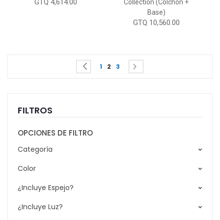
GTQ 4,614.00
Collection (Colchón +
Base)
GTQ 10,560.00
Page
You're currently reading page
Page
Page
Page
Page
Previous
Siguiente
1
2
3
FILTROS
OPCIONES DE FILTRO
Categoría
Color
¿Incluye Espejo?
¿Incluye Luz?