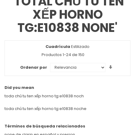
'TOTAL CHỦ TU TEN
XẾP HORNO
TG:E10838 NONE'
Cuadrícula
Ver
Estilizado
como
Productos
1
-
24
de
150
Set
Ordenar por
Ascendin
Direction
Did you mean
toda chủ tu ten xếp horno tg:e10838 noch
toda chủ tu ten xếp horno tg:e10838 noche
Términos de búsqueda relacionados
none de clarin en español y presion