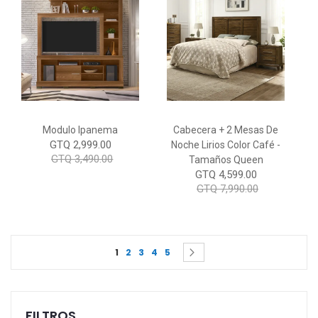
Modulo Ipanema
Cabecera + 2 Mesas De
GTQ 2,999.00
Noche Lirios Color Café -
GTQ 3,490.00
Tamaños Queen
GTQ 4,599.00
GTQ 7,990.00
Page
You're currently reading page
Page
Page
Page
Page
Page
Siguiente
1
2
3
4
5
FILTROS