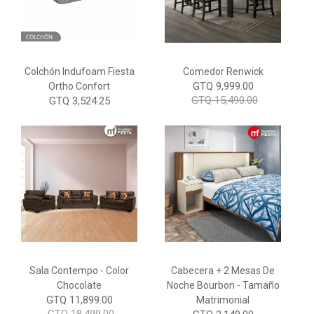
Colchón Indufoam Fiesta
Comedor Renwick
GTQ 9,999.00
Ortho Confort
GTQ 15,490.00
GTQ 3,524.25
Sala Contempo - Color
Cabecera + 2 Mesas De
Chocolate
Noche Bourbon - Tamaño
GTQ 11,899.00
Matrimonial