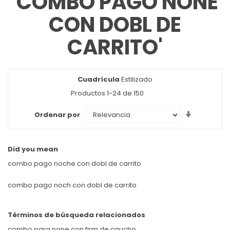
'COMBO PAGO NONE
CON DOBL DE
CARRITO'
Cuadrícula
Ver
Estilizado
como
Productos
1
-
24
de
150
Set
Ordenar por
Ascendin
Direction
Did you mean
combo pago noche con dobl de carrito
combo pago noch con dobl de carrito
Términos de búsqueda relacionados
combo para none con firm de caucho