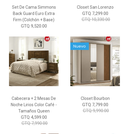
Set De Cama Simmons
Closet San Lorenzo
GTQ 7,299.00
Back Guard Euro Extra
GTQ 10,330.00
Firm (Colchón + Base)
GTQ 9,520.00
Nuevo
Cabecera + 2 Mesas De
Closet Bourbon
GTQ 7,799.00
Noche Lirios Color Café -
GTQ 9,990.00
Tamaños Queen
GTQ 4,599.00
GTQ 7,990.00