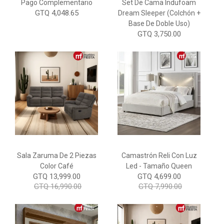
Pago Complementario
Set De Cama Indufoam
GTQ 4,048.65
Dream Sleeper (Colchón +
Base De Doble Uso)
GTQ 3,750.00
Sala Zaruma De 2 Piezas
Camastrón Reli Con Luz
Color Café
Led - Tamaño Queen
GTQ 13,999.00
GTQ 4,699.00
GTQ 16,990.00
GTQ 7,990.00