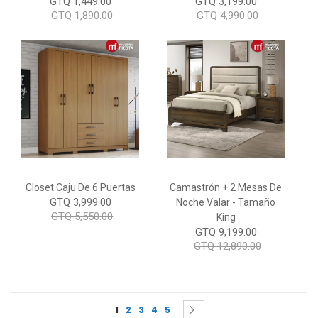
GTQ 1,449.00
GTQ 3,199.00
GTQ 1,890.00
GTQ 4,990.00
Closet Caju De 6 Puertas
Camastrón + 2 Mesas De
GTQ 3,999.00
Noche Valar - Tamaño
GTQ 5,550.00
King
GTQ 9,199.00
GTQ 12,890.00
Page
You're currently reading page
Page
Page
Page
Page
Page
Siguiente
1
2
3
4
5