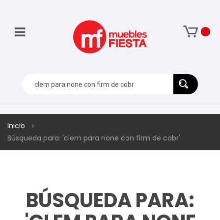
Inicio
Búsqueda para: 'clem para none con firm de cobr'
BÚSQUEDA PARA: