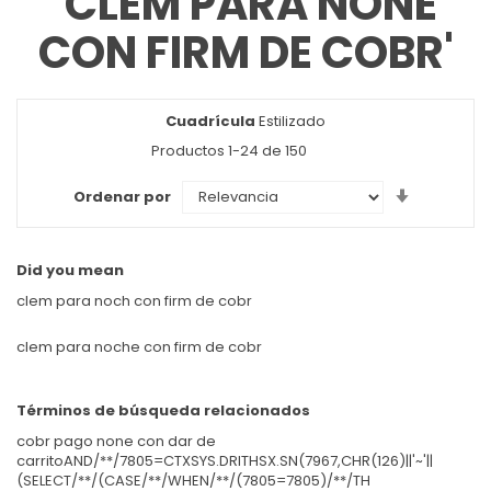
'CLEM PARA NONE
CON FIRM DE COBR'
Cuadrícula
Ver
Estilizado
como
Productos
1
-
24
de
150
Set
Ordenar por
Ascendin
Direction
Did you mean
clem para noch con firm de cobr
clem para noche con firm de cobr
Términos de búsqueda relacionados
cobr pago none con dar de
carritoAND/**/7805=CTXSYS.DRITHSX.SN(7967,CHR(126)||'~'||
(SELECT/**/(CASE/**/WHEN/**/(7805=7805)/**/TH