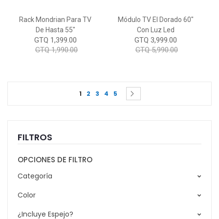
Rack Mondrian Para TV
Módulo TV El Dorado 60"
De Hasta 55"
Con Luz Led
GTQ 1,399.00
GTQ 3,999.00
GTQ 1,990.00
GTQ 5,990.00
Page
You're currently reading page
Page
Page
Page
Page
Page
Siguiente
1
2
3
4
5
FILTROS
OPCIONES DE FILTRO
Categoría
Color
¿Incluye Espejo?