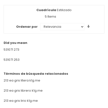
Cuadrícula
Ver
Estilizado
como
5
Items
Set
Ordenar por
Ascendin
Direction
Did you mean
531071 273
531071 253
Términos de búsqueda relacionados
213 ea gris litera k1g.me
213 ea gris librero k1g.me
213 ea gris lirio k1g.me