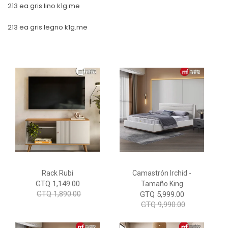
213 ea gris lino k1g.me
213 ea gris legno k1g.me
Rack Rubi
Camastrón Irchid -
GTQ 1,149.00
Tamaño King
GTQ 1,890.00
GTQ 5,999.00
GTQ 9,990.00