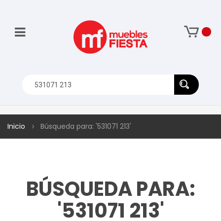
Inicio
Búsqueda para: '531071 213'
BÚSQUEDA PARA:
'531071 213'