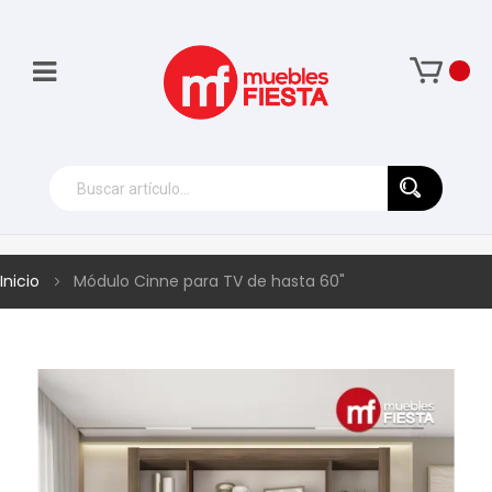
Inicio
Módulo Cinne para TV de hasta 60"
Skip
to
the
end
of
the