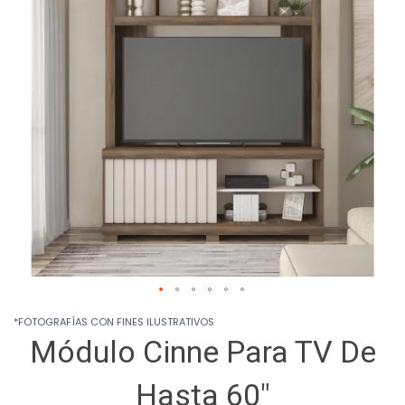
images
gallery
Skip
*FOTOGRAFÍAS CON FINES ILUSTRATIVOS
to
Módulo Cinne Para TV De
the
beginning
of
Hasta 60"
the