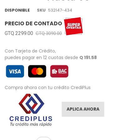
images
gallery
DISPONIBLE
SKU
532147-434
PRECIO DE CONTADO
GTQ 2299.00
GTQ 3090.00
Con Tarjeta de Crédito,
puedes pagar en 12 cuotas desde
Q 191.58
Compra ahora con tu crédito CrediPlus
APLICA AHORA