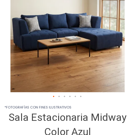
images
gallery
Skip
*FOTOGRAFÍAS CON FINES ILUSTRATIVOS
to
Sala Estacionaria Midway
the
beginning
of
Color Azul
the