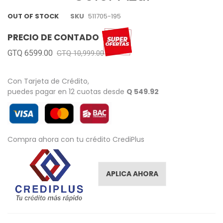
images
gallery
OUT OF STOCK
SKU
511705-195
PRECIO DE CONTADO
GTQ 6599.00
GTQ 10,999.00
Con Tarjeta de Crédito,
puedes pagar en 12 cuotas desde
Q 549.92
Compra ahora con tu crédito CrediPlus
APLICA AHORA