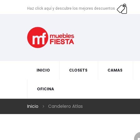
Haz click aquí y descubre los mejores descuentos
INICIO
CLOSETS
CAMAS
OFICINA
Inicio
Candelero Atlas
Skip
to