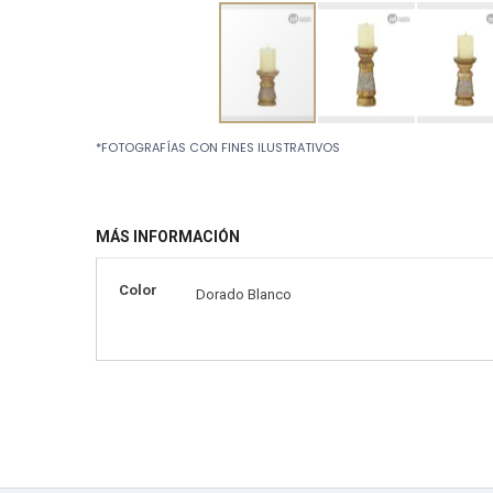
Skip
*FOTOGRAFÍAS CON FINES ILUSTRATIVOS
to
the
beginning
of
MÁS INFORMACIÓN
the
images
gallery
Más
Color
Dorado Blanco
información