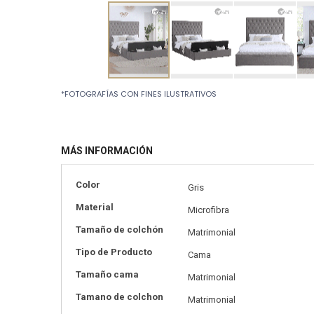
Skip
*FOTOGRAFÍAS CON FINES ILUSTRATIVOS
to
the
beginning
of
MÁS INFORMACIÓN
the
images
gallery
Más
Color
Gris
información
Material
Microfibra
Tamaño de colchón
Matrimonial
Tipo de Producto
Cama
Tamaño cama
Matrimonial
Tamano de colchon
Matrimonial