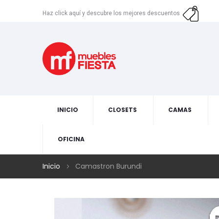
Haz click aquí y descubre los mejores descuentos
INICIO
CLOSETS
CAMAS
OFICINA
Inicio
Camastron Burundi
Skip
to