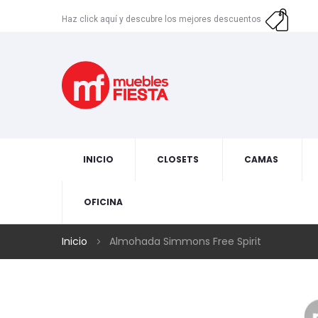
Haz click aquí y descubre los mejores descuentos
INICIO
CLOSETS
CAMAS
OFICINA
Inicio
Almohada Simmons Free Spirit
Skip
to