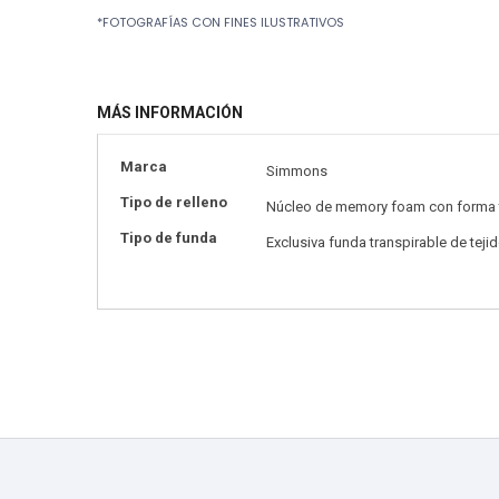
Skip
*FOTOGRAFÍAS CON FINES ILUSTRATIVOS
to
the
beginning
of
MÁS INFORMACIÓN
the
images
gallery
Más
Marca
Simmons
información
Tipo de relleno
Núcleo de memory foam con forma tra
Tipo de funda
Exclusiva funda transpirable de teji