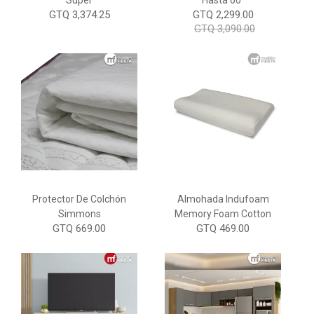
Super
Hasta 60"
GTQ 3,374.25
GTQ 2,299.00
GTQ 3,090.00
Protector De Colchón
Almohada Indufoam
Simmons
Memory Foam Cotton
GTQ 669.00
GTQ 469.00