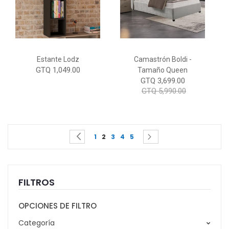
Estante Lodz
Camastrón Boldi -
GTQ 1,049.00
Tamaño Queen
GTQ 3,699.00
GTQ 5,990.00
Page
You're currently reading page
Page
Page
Page
Page
Page
Page
Previous
Siguiente
1
2
3
4
5
FILTROS
OPCIONES DE FILTRO
Categoría