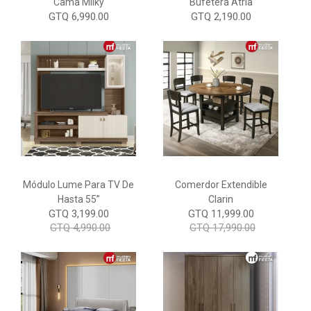
Cama Milky
Bufetera Atria
GTQ 6,990.00
GTQ 2,190.00
Módulo Lume Para TV De
Comerdor Extendible
Hasta 55”
Clarin
GTQ 3,199.00
GTQ 11,999.00
GTQ 4,990.00
GTQ 17,990.00