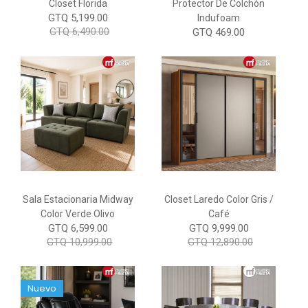
Closet Florida
Protector De Colchón
GTQ 5,199.00
Indufoam
GTQ 6,490.00
GTQ 469.00
Sala Estacionaria Midway
Closet Laredo Color Gris /
Color Verde Olivo
Café
GTQ 6,599.00
GTQ 9,999.00
GTQ 10,999.00
GTQ 12,890.00
Nuevo