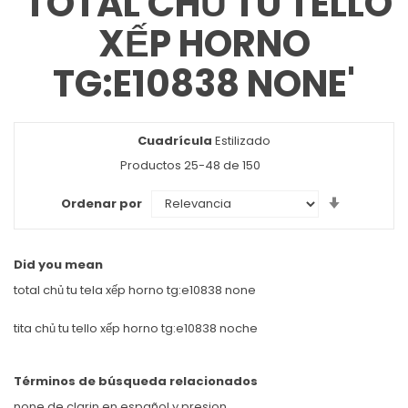
'TOTAL CHỦ TU TELLO
XẾP HORNO
TG:E10838 NONE'
Cuadrícula
Ver
Estilizado
como
Productos
25
-
48
de
150
Set
Ordenar por
Ascendin
Direction
Did you mean
total chủ tu tela xếp horno tg:e10838 none
tita chủ tu tello xếp horno tg:e10838 noche
Términos de búsqueda relacionados
none de clarin en español y presion