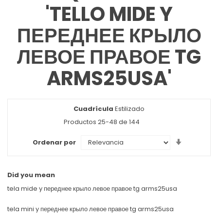
'TELLO MIDE Y
ПЕРЕДНЕЕ КРЫЛО
ЛЕВОЕ ПРАВОЕ TG
ARMS25USA'
Cuadrícula
Ver
Estilizado
como
Productos
25
-
48
de
144
Set
Ordenar por
Ascendin
Direction
Did you mean
tela mide y переднее крыло левое правое tg arms25usa
tela mini y переднее крыло левое правое tg arms25usa