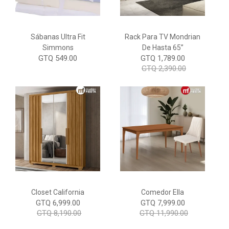
Sábanas Ultra Fit
Rack Para TV Mondrian
Simmons
De Hasta 65”
GTQ 549.00
GTQ 1,789.00
GTQ 2,390.00
Closet California
Comedor Ella
GTQ 6,999.00
GTQ 7,999.00
GTQ 8,190.00
GTQ 11,990.00