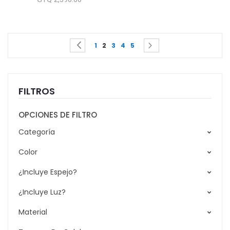
Page
You're currently reading page
Page
Page
Page
Page
Page
Page
Previous
Siguiente
1
2
3
4
5
FILTROS
OPCIONES DE FILTRO
Categoría
Color
¿Incluye Espejo?
¿Incluye Luz?
Material