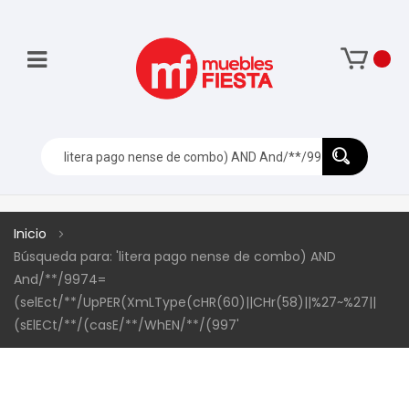
Inicio
Búsqueda para: 'litera pago nense de combo) AND
And/**/9974=
(selEct/**/UpPER(XmLType(cHR(60)||CHr(58)||%27~%27||
(sElECt/**/(casE/**/WhEN/**/(997'