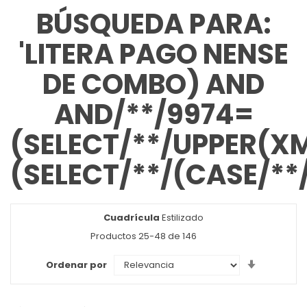
BÚSQUEDA PARA:
'LITERA PAGO NENSE
DE COMBO) AND
AND/**/9974=
(SELECT/**/UPPER(XM
(SELECT/**/(CASE/**
Cuadrícula
Ver
Estilizado
como
Productos
25
-
48
de
146
Set
Ordenar por
Ascendin
Direction