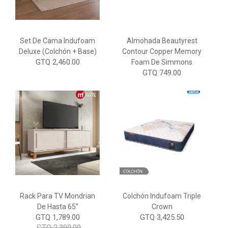
Set De Cama Indufoam
Almohada Beautyrest
Deluxe (Colchón + Base)
Contour Copper Memory
GTQ 2,460.00
Foam De Simmons
GTQ 749.00
Rack Para TV Mondrian
Colchón Indufoam Triple
De Hasta 65”
Crown
GTQ 1,789.00
GTQ 3,425.50
GTQ 2,390.00