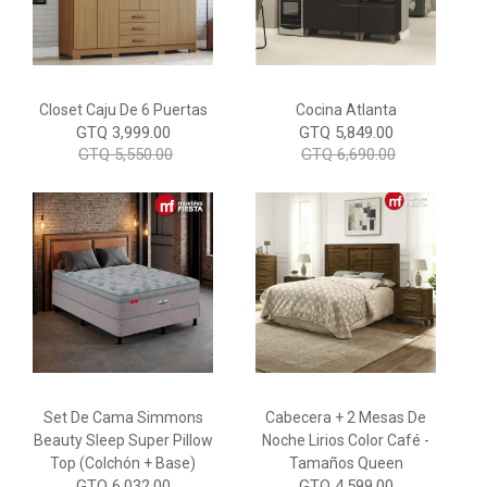
Closet Caju De 6 Puertas
Cocina Atlanta
GTQ 3,999.00
GTQ 5,849.00
GTQ 5,550.00
GTQ 6,690.00
Set De Cama Simmons
Cabecera + 2 Mesas De
Beauty Sleep Super Pillow
Noche Lirios Color Café -
Top (colchón + Base)
Tamaños Queen
GTQ 6,032.00
GTQ 4,599.00