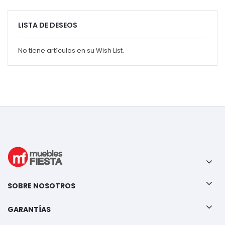
LISTA DE DESEOS
No tiene artículos en su Wish List.
SOBRE NOSOTROS
GARANTÍAS