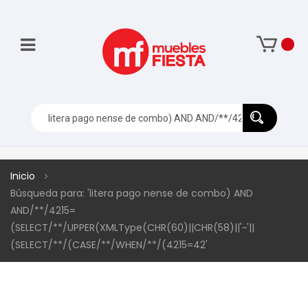
Inicio
Búsqueda para: 'litera pago nense de combo) AND
AND/**/4215=
(SELECT/**/UPPER(XMLType(CHR(60)||CHR(58)||'~'||
(SELECT/**/(CASE/**/WHEN/**/(4215=42'