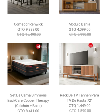
Comedor Renwick
Modulo Bahia
GTQ 9,999.00
GTQ 4,099.00
GTQ 15,490.00
GTQ 5,990.00
Set De Cama Simmons
Rack De TV Tannen Para
BackCare Copper Therapy
TV De Hasta 72"
GTQ 1,449.00
(Colchón + Base)
GTQ 1,890.00
GTQ 8,411.00