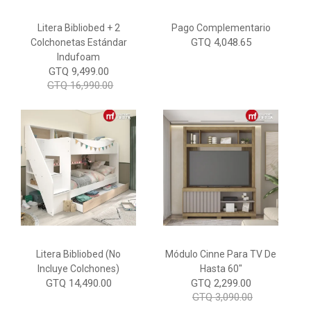
Litera Bibliobed + 2
Pago Complementario
GTQ 4,048.65
Colchonetas Estándar
Indufoam
GTQ 9,499.00
GTQ 16,990.00
Litera Bibliobed (No
Módulo Cinne Para TV De
Incluye Colchones)
Hasta 60"
GTQ 14,490.00
GTQ 2,299.00
GTQ 3,090.00