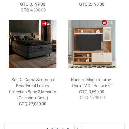
GTQ 3,199.00
GTQ 2,190.00
GTQ 4,990.00
Set De Cama Simmons
Nuestro Módulo Lume
Beautyrest Luxury
Para TV De Hasta 55”
GTQ 3,599.00
Collection Serie 3 Medium
GTQ 4,990.00
(Colchón + Base)
GTQ 27,080.00
Page
You're currently reading page
Page
Page
Page
Page
Page