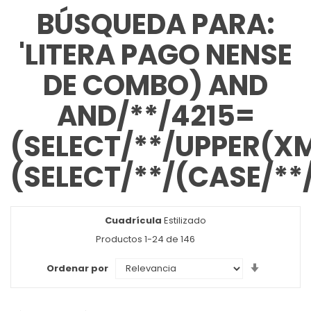
BÚSQUEDA PARA:
'LITERA PAGO NENSE
DE COMBO) AND
AND/**/4215=
(SELECT/**/UPPER(XML
(SELECT/**/(CASE/**
Cuadrícula
Ver
Estilizado
como
Productos
1
-
24
de
146
Set
Ordenar por
Ascendin
Direction