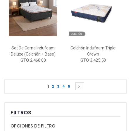
Set De Cama Indufoam
Colchón Indufoam Triple
Deluxe (Colchón + Base)
Crown
GTQ 2,460.00
GTQ 3,425.50
Page
You're currently reading page
Page
Page
Page
Page
Page
Siguiente
1
2
3
4
5
FILTROS
OPCIONES DE FILTRO