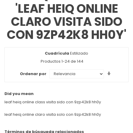
'LEAF HEIQ ONLINE
CLARO VISITA SIDO
CON 9ZP42K8 HH0Y'
Cuadrícula
Ver
Estilizado
como
Productos
1
-
24
de
144
Set
Ordenar por
Ascendin
Direction
Did you mean
leaf heiq online class visita sido con 9zp42k8 hh0y
leaf heiq online claro visita solo con 9zp42k8 hh0y
Términos de búsqueda relacionados