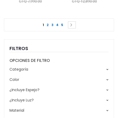
GTQ 7,990.00
GTQ 12,890.00
Page
You're currently reading page
Page
Page
Page
Page
Page
Siguiente
1
2
3
4
5
FILTROS
OPCIONES DE FILTRO
Categoría
Color
¿Incluye Espejo?
¿Incluye Luz?
Material