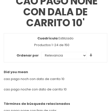
'CAO PAGO NONE
CON DALA DE
CARRITO 10'
Cuadrícula
Ver
Estilizado
como
Productos
1
-
24
de
150
Set
Ordenar por
Ascendin
Direction
Did you mean
cao pago noch con dato de carrito 10
cao pago noche con dato de carrito 10
Términos de búsqueda relacionados
cao pago none con firm de cobr