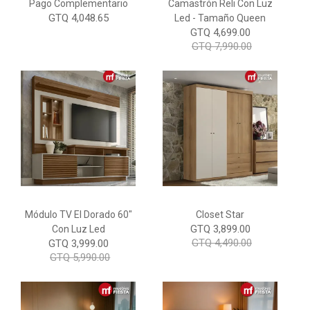
Pago Complementario
Camastrón Reli Con Luz
GTQ 4,048.65
Led - Tamaño Queen
GTQ 4,699.00
GTQ 7,990.00
Módulo TV El Dorado 60"
Closet Star
GTQ 3,899.00
Con Luz Led
GTQ 4,490.00
GTQ 3,999.00
GTQ 5,990.00