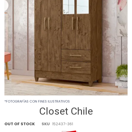
gallery
Skip
*FOTOGRAFÍAS CON FINES ILUSTRATIVOS
to
Closet Chile
the
beginning
of
OUT OF STOCK
SKU
152437-361
the
images