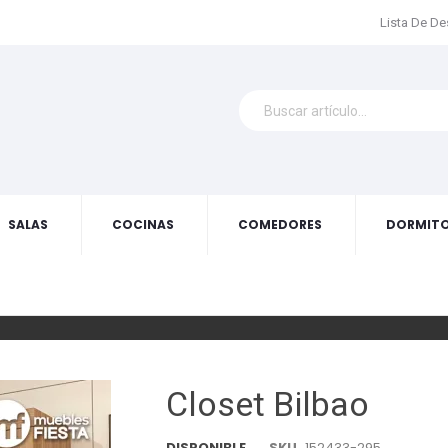
Lista De D
SALAS
COCINAS
COMEDORES
DORMITO
Closet Bilbao
DISPONIBLE
SKU
152433-295