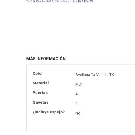
*FOTOGRAFÍAS CON FINES ILUSTRATIVOS
to
the
beginning
of
the
images
gallery
MÁS INFORMACIÓN
Más
Color
Avellana Tx-Vainilla TX
información
Material
MDF
Puertas
4
Gavetas
4
¿Incluye espejo?
No