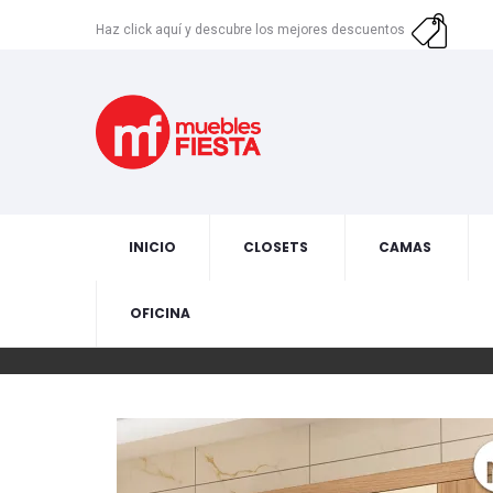
Haz click aquí y descubre los mejores descuentos
INICIO
CLOSETS
CAMAS
OFICINA
Skip
to
the
end